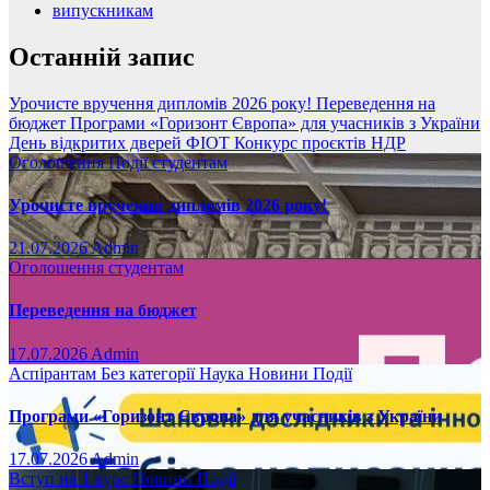
випускникам
Останній запис
Урочисте вручення дипломів 2026 року!
Переведення на
бюджет
Програми «Горизонт Європа» для учасників з України
День відкритих дверей ФІОТ
Конкурс проєктів НДР
Оголошення
Події
студентам
Урочисте вручення дипломів 2026 року!
21.07.2026
Admin
Оголошення
студентам
Переведення на бюджет
17.07.2026
Admin
Аспірантам
Без категорії
Наука
Новини
Події
Програми «Горизонт Європа» для учасників з України
17.07.2026
Admin
Вступ на 1 курс
Новини
Події