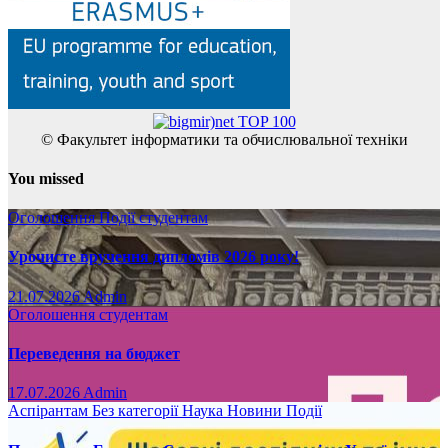
© Факультет інформатики та обчислювальної техніки
You missed
Оголошення
Події
студентам
Урочисте вручення дипломів 2026 року!
21.07.2026
Admin
Оголошення
студентам
Переведення на бюджет
17.07.2026
Admin
Аспірантам
Без категорії
Наука
Новини
Події