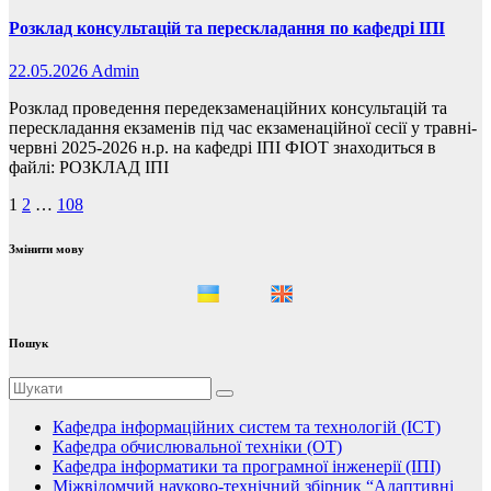
Розклад консультацій та перескладання по кафедрі ІПІ
22.05.2026
Admin
Розклад проведення передекзаменаційних консультацій та
перескладання екзаменів під час екзаменаційної сесії у травні-
червні 2025-2026 н.р. на кафедрі ІПІ ФІОТ знаходиться в
файлі: РОЗКЛАД ІПІ
Пагінація
1
2
…
108
записів
Змінити мову
Пошук
Кафедра інформаційних систем та технологій (ІСТ)
Кафедра обчислювальної техніки (ОТ)
Кафедра інформатики та програмної інженерії (ІПІ)
Міжвідомчий науково-технічний збірник “Адаптивні