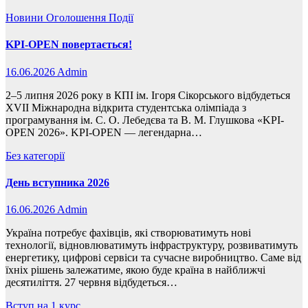
Новини
Оголошення
Події
KPI-OPEN повертається!
16.06.2026
Admin
2–5 липня 2026 року в КПІ ім. Ігоря Сікорського відбудеться
XVII Міжнародна відкрита студентська олімпіада з
програмування ім. С. О. Лебедєва та В. М. Глушкова «KPI-
OPEN 2026». KPI-OPEN — легендарна…
Без категорії
День вступника 2026
16.06.2026
Admin
Україна потребує фахівців, які створюватимуть нові
технології, відновлюватимуть інфраструктуру, розвиватимуть
енергетику, цифрові сервіси та сучасне виробництво. Саме від
їхніх рішень залежатиме, якою буде країна в найближчі
десятиліття. 27 червня відбудеться…
Вступ на 1 курс