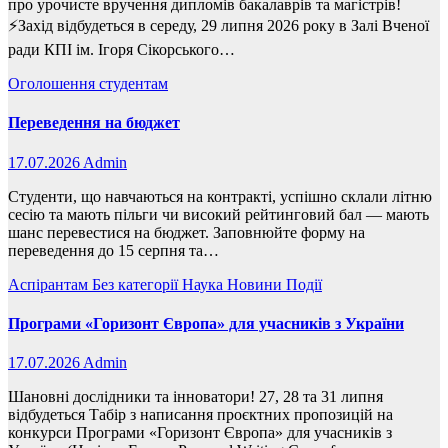
про урочисте вручення дипломів бакалаврів та магістрів!
⚡️Захід відбудеться в середу, 29 липня 2026 року в Залі Вченої
ради КПІ ім. Ігоря Сікорського…
Оголошення
студентам
Переведення на бюджет
17.07.2026
Admin
Студенти, що навчаються на контракті, успішно склали літню
сесію та мають пільги чи високий рейтинговий бал — мають
шанс перевестися на бюджет. Заповнюйте форму на
переведення до 15 серпня та…
Аспірантам
Без категорії
Наука
Новини
Події
Програми «Горизонт Європа» для учасників з України
17.07.2026
Admin
Шановні дослідники та інноватори! 27, 28 та 31 липня
відбудеться Табір з написання проєктних пропозицій на
конкурси Програми «Горизонт Європа» для учасників з