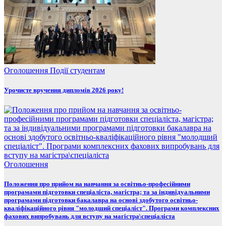
Оголошення
Події
студентам
Урочисте вручення дипломів 2026 року!
Оголошення
Положення про прийом на навчання за освітньо-професійними
програмами підготовки спеціаліста, магістра; та за індивідуальними
програмами підготовки бакалавра на основі здобутого освітньо-
кваліфікаційного рівня "молодший спеціаліст". Програми комплексних
фахових випробувань для вступу на магістра\спеціаліста