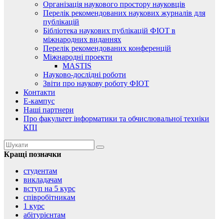
Організація наукового простору науковців
Перелік рекомендованих наукових журналів для
публікацій
Бібліотека наукових публікацій ФІОТ в
міжнародних виданнях
Перелік рекомендованих конференцій
Міжнародні проекти
MASTIS
Науково-дослідні роботи
Звіти про наукову роботу ФІОТ
Контакти
Е-кампус
Наші партнери
Про факультет інформатики та обчислювальної техніки
КПІ
Кращі позначки
студентам
викладачам
вступ на 5 курс
співробітникам
1 курс
абітурієнтам