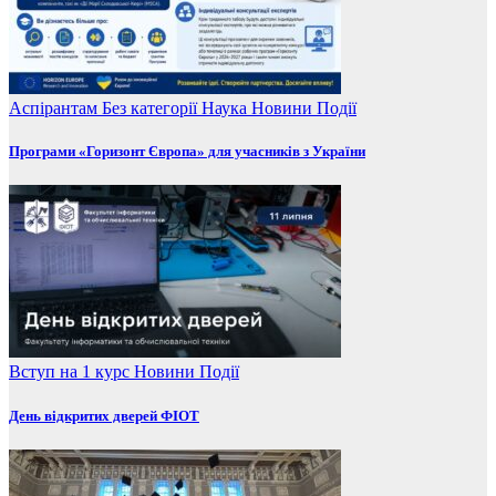
Аспірантам
Без категорії
Наука
Новини
Події
Програми «Горизонт Європа» для учасників з України
Вступ на 1 курс
Новини
Події
День відкритих дверей ФІОТ