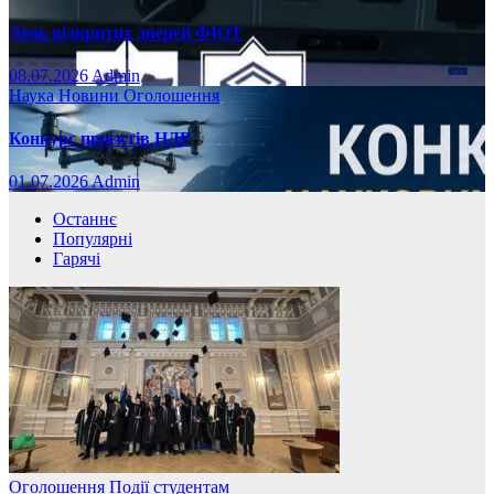
День відкритих дверей ФІОТ
08.07.2026
Admin
Наука
Новини
Оголошення
Конкурс проєктів НДР
01.07.2026
Admin
Останнє
Популярні
Гарячі
Оголошення
Події
студентам