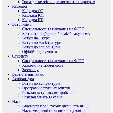
Громадське обговорення освітніх програм
Кафедри
Кафедра ОТ
Кафедра ІСТ
Кафедра ІПІ
Вступнику
Спеціальності та навчання на ФІОТ
Контакти відбіркової комісії факультету
Вступ на 1 курс
Вступ до магістратури
Вступ до аспірантури
Офіційні документи
Студенту
Спеціальності та навчання на ФІОТ
Академічна мобільність
Заочнику
Вартість навчання
Аспірантура
Вступ до аспірантури
Програми вступних іспитів
Розклад вступних випробувань
Розклад занять та сесій
Наука
Відомості про наукову діяльність ФІОТ
Наукометричні показники науковців