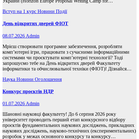
України (Horizon Europe Proposal Writing Camp for…
Вступ на 1 курс
Новини
Події
День відкритих дверей ФІОТ
08.07.2026
Admin
Мрієш створювати програмне забезпечення, розробляти
комп’ютерні ігри, працювати з сучасними інформаційними
системами чи проєктувати комп’ютерні технології? Тоді
запрошуємо тебе на День відкритих дверей Факультету
інформатики та обчислювальної техніки (ФІОТ)! Дізнайся…
Наука
Новини
Оголошення
Конкурс проєктів НДР
01.07.2026
Admin
Шановні науковці факультету! До 6 серпня 2026 року
університет проводить перший етап конкурсного відбору
проєктів фундаментальних наукових досліджень, прикладних
наукових досліджень, науково-технічних (експериментальних)
розробок у межах основного конкурсу та конкурсу…