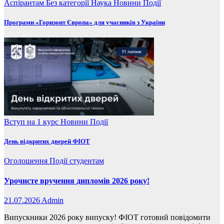
Аспірантам
Без категорії
Наука
Новини
Події
Програми «Горизонт Європа» для учасників з України
Вступ на 1 курс
Новини
Події
День відкритих дверей ФІОТ
Оголошення
Події
студентам
Урочисте вручення дипломів 2026 року!
21.07.2026
Admin
Випускники 2026 року випуску! ФІОТ готовий повідомити